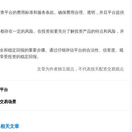
细审查平台的费用标准和服务条款。确保费用合理、透明，并且平台提供
投资都存在一定的风险。在投资前要充分了解投资产品的特点和风险，并
全和稳定回报的重要步骤。通过仔细评估平台的合法性、信誉度、规
享受投资的稳定回报。
文章为作者独立观点，不代表按天配资交易观点
平台
实交易场景
相关文章