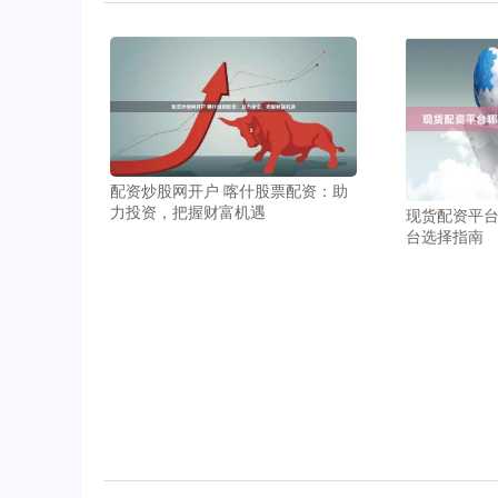
配资炒股网开户 喀什股票配资：助
力投资，把握财富机遇
现货配资平
台选择指南