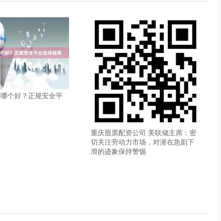
台哪个好？正规安全平
重庆股票配资公司 美联储主席：密
切关注劳动力市场，对潜在急剧下
滑的迹象保持警惕