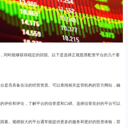
，同时能够获得稳定的回报。以下是选择正规股票配资平台的几个要
证平台是否具备合法的经营资质。可以查阅相关监管机构的官方网站，确
网上的评价和评论，了解平台的信誉度和口碑。选择信誉良好的平台可以
重要因素。规模较大的平台通常能提供更多的服务和更好的投资体验，背