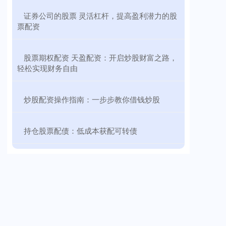
​证券公司的股票 灵活杠杆，提高盈利潜力的股
票配资
​股票期权配资 天盈配资：开启炒股财富之路，
轻松实现财务自由
​炒股配资操作指南：一步步教你借钱炒股
​持仓股票配债：低成本获配可转债