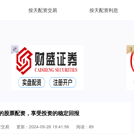
按天配资交易
按天配资利息
规的股票配资，享受投资的稳定回报
资交易
更新：2024-09-26 19:41:56
阅读：89