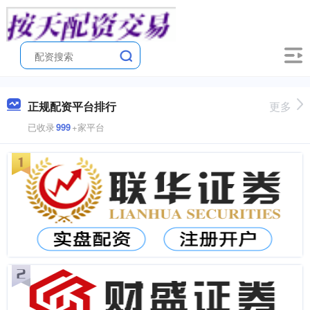
正规配资平台排行
更多
已收录
999
+家平台