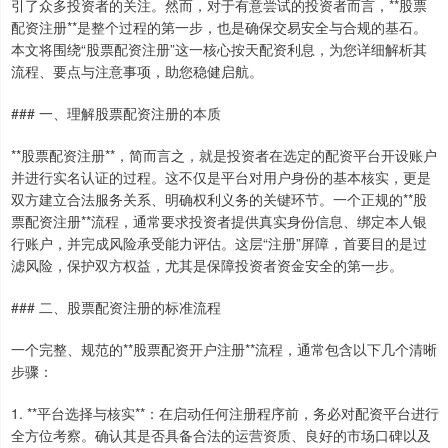
引了众多投资者的关注。然而，对于有意尝试的投资者而言，**股票
配资注册**是整个过程的第一步，也是确保交易安全与合规的基石。
本文将围绕“股票配资注册”这一核心按天配资利息，为您详细解析其
流程、要点与注意事项，助您稳健启航。
### 一、理解股票配资注册的本质
**股票配资注册**，简而言之，就是投资者在选定的配资平台开设账户
并进行实名认证的过程。这不仅是平台对用户身份的基本核实，更是
双方建立合法服务关系、明确权利义务的关键环节。一个正规的**股
票配资注册**流程，通常要求投资者提供真实身份信息、绑定本人银
行账户，并完成风险承受能力评估。这层“注册”屏障，首要目的是过
滤风险，保护双方权益，尤其是保障投资者资金安全的第一步。
### 二、股票配资注册的标准流程
一个完整、规范的**股票配资开户注册**流程，通常包含以下几个清晰
步骤：
1. **平台选择与核实**：在启动任何注册程序前，务必对配资平台进行
全方位考察。确认其是否具备合法的运营资质、良好的市场口碑以及