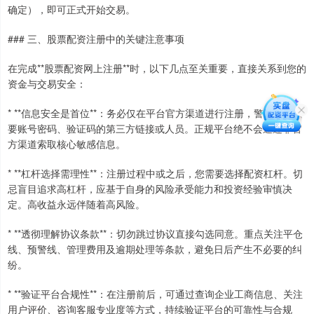
确定），即可正式开始交易。
### 三、股票配资注册中的关键注意事项
在完成**股票配资网上注册**时，以下几点至关重要，直接关系到您的
资金与交易安全：
* **信息安全是首位**：务必仅在平台官方渠道进行注册，警惕任何索
要账号密码、验证码的第三方链接或人员。正规平台绝不会通过非官
方渠道索取核心敏感信息。
* **杠杆选择需理性**：注册过程中或之后，您需要选择配资杠杆。切
忌盲目追求高杠杆，应基于自身的风险承受能力和投资经验审慎决
定。高收益永远伴随着高风险。
* **透彻理解协议条款**：切勿跳过协议直接勾选同意。重点关注平仓
线、预警线、管理费用及逾期处理等条款，避免日后产生不必要的纠
纷。
* **验证平台合规性**：在注册前后，可通过查询企业工商信息、关注
用户评价、咨询客服专业度等方式，持续验证平台的可靠性与合规