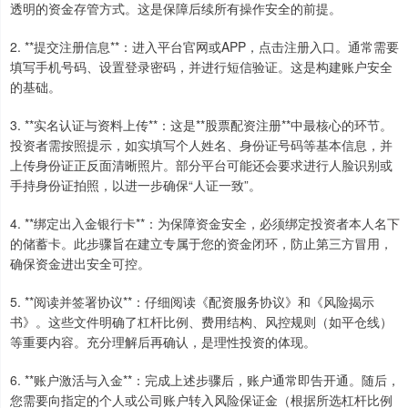
透明的资金存管方式。这是保障后续所有操作安全的前提。
2. **提交注册信息**：进入平台官网或APP，点击注册入口。通常需要
填写手机号码、设置登录密码，并进行短信验证。这是构建账户安全
的基础。
3. **实名认证与资料上传**：这是**股票配资注册**中最核心的环节。
投资者需按照提示，如实填写个人姓名、身份证号码等基本信息，并
上传身份证正反面清晰照片。部分平台可能还会要求进行人脸识别或
手持身份证拍照，以进一步确保“人证一致”。
4. **绑定出入金银行卡**：为保障资金安全，必须绑定投资者本人名下
的储蓄卡。此步骤旨在建立专属于您的资金闭环，防止第三方冒用，
确保资金进出安全可控。
5. **阅读并签署协议**：仔细阅读《配资服务协议》和《风险揭示
书》。这些文件明确了杠杆比例、费用结构、风控规则（如平仓线）
等重要内容。充分理解后再确认，是理性投资的体现。
6. **账户激活与入金**：完成上述步骤后，账户通常即告开通。随后，
您需要向指定的个人或公司账户转入风险保证金（根据所选杠杆比例