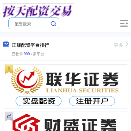
正规配资平台排行
更多
已收录
999
+家平台