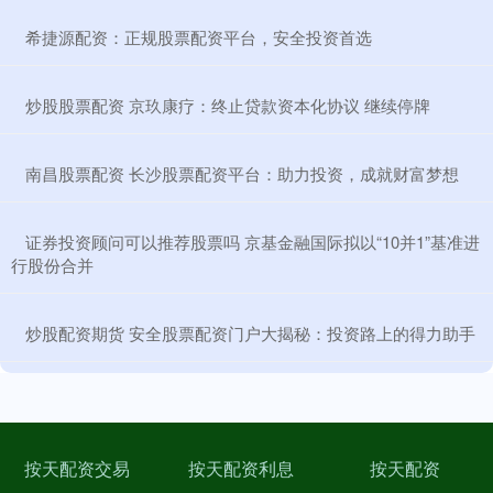
​希捷源配资：正规股票配资平台，安全投资首选
​炒股股票配资 京玖康疗：终止贷款资本化协议 继续停牌
​南昌股票配资 长沙股票配资平台：助力投资，成就财富梦想
​证券投资顾问可以推荐股票吗 京基金融国际拟以“10并1”基准进
行股份合并
​炒股配资期货 安全股票配资门户大揭秘：投资路上的得力助手
按天配资交易
按天配资利息
按天配资