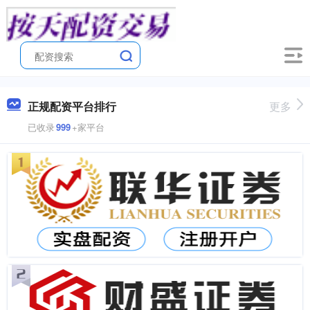
正规配资平台排行
更多
已收录
999
+家平台