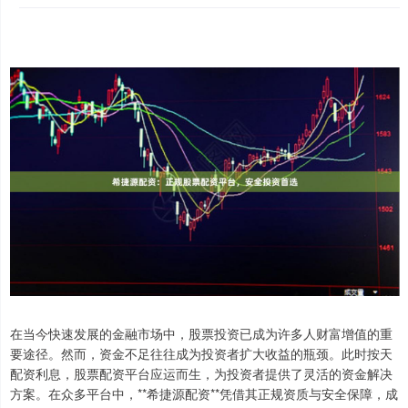
在当今快速发展的金融市场中，股票投资已成为许多人财富增值的重
要途径。然而，资金不足往往成为投资者扩大收益的瓶颈。此时按天
配资利息，股票配资平台应运而生，为投资者提供了灵活的资金解决
方案。在众多平台中，**希捷源配资**凭借其正规资质与安全保障，成