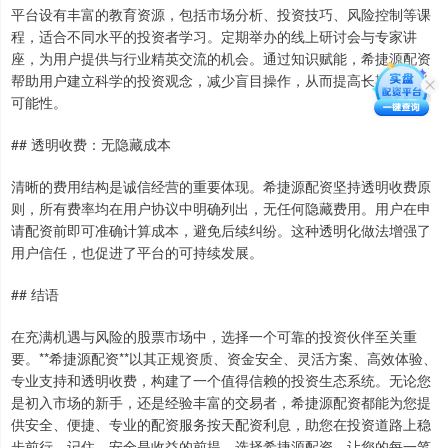
平台设有丰富的教育资源，包括市场分析、投资技巧、风险控制等课
程，适合不同水平的投资者学习。定期举办的线上研讨会与专家讲
座，为用户提供与行业精英交流的机会。通过知识赋能，希捷源配资
帮助用户建立科学的投资观念，减少盲目操作，从而提高长期盈利的
可能性。
## 透明收费：无隐藏成本
清晰的费用结构是诚信经营的重要体现。希捷源配资坚持透明收费原
则，所有费率均在用户协议中明确列出，无任何隐藏费用。用户在申
请配资前即可准确计算成本，避免后续纠纷。这种透明化做法增强了
用户信任，也促进了平台的可持续发展。
## 结语
在充满机遇与风险的股票市场中，选择一个可靠的投资伙伴至关重
要。**希捷源配资**以其正规资质、资金安全、灵活方案、高效体验、
专业支持和透明收费，构建了一个值得信赖的投资生态系统。无论您
是初入市场的新手，还是经验丰富的交易者，希捷源配资都能为您提
供安全、便捷、专业的配资服务按天配资利息，助您在投资道路上稳
步前行。记住，安全是收益的前提，选择希捷源配资，让您的每一笔