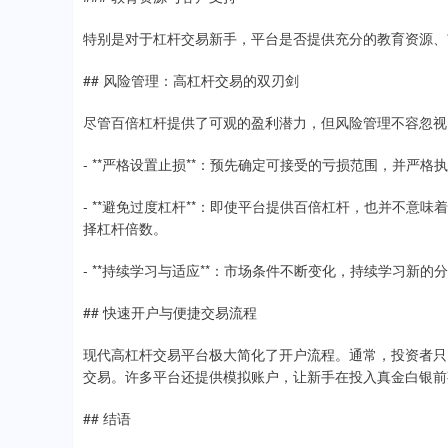
特别是对于杠杆交易新手，平台是否提供充分的教育资源、市场分
## 风险管理：高杠杆交易的双刃剑
尽管百倍杠杆提供了可观的盈利潜力，但风险管理不容忽视
- **严格设置止损**：预先确定可接受的亏损范围，并严
- **避免过度杠杆**：即使平台提供百倍杠杆，也并不
择杠杆倍数。
- **持续学习与适应**：市场条件不断变化，持续学习新
## 快速开户与便捷交易流程
现代高杠杆交易平台极大简化了开户流程。通常，投资者只
交易。许多平台还提供模拟账户，让新手在投入真金白银前
## 结语