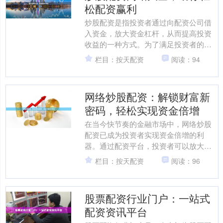
松配资赢利
炒股配资是指投资者通过向配资公司借
入资金，放大资金杠杆，从而提高投资
收益的一种方式。为了满足投资者的配
资需求，市面上涌现了众多炒股配资网
栏目：按天配资
阅读：94
站。 以下是一份炒股配资....
网络炒股配资：解锁财富新
密码，轻松实现资金倍增
在当今快节奏的金融市场中，网络炒股
配资已成为投资者实现资金倍增的利
器。通过配资平台，投资者可以放大自
己的资金，从而获得更高的收益潜力。
栏目：按天配资
阅读：96
配资的原理很简单：投资者....
股票配资行业门户：一站式
配资资讯平台