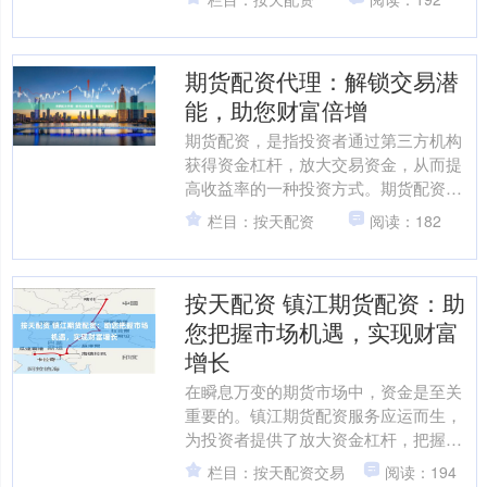
机会。 邯郸股票配资平台....
期货配资代理：解锁交易潜
能，助您财富倍增
期货配资，是指投资者通过第三方机构
获得资金杠杆，放大交易资金，从而提
高收益率的一种投资方式。期货配资代
理，则是为投资者提供配资服务的专业
栏目：按天配资
阅读：182
机构。 选择期货配资代理....
按天配资 镇江期货配资：助
您把握市场机遇，实现财富
增长
在瞬息万变的期货市场中，资金是至关
重要的。镇江期货配资服务应运而生，
为投资者提供了放大资金杠杆，把握市
场机遇的有效途径。 **放大资金杠杆**
栏目：按天配资交易
阅读：194
配资服务允许投资....