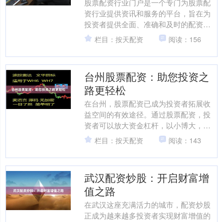
股票配资行业门户是一个专门为股票配
资行业提供资讯和服务的平台，旨在为
投资者提供全面、准确和及时的配资信
息。 该门户汇集了行业内最新动态、政
栏目：按天配资
阅读：156
策法规、配资公司排名、....
台州股票配资：助您投资之
路更轻松
在台州，股票配资已成为投资者拓展收
益空间的有效途径。通过股票配资，投
资者可以放大资金杠杆，以小博大，提
升投资收益。 股票配资公司提供资金杠
栏目：按天配资
阅读：143
杆，通常为1:1至1:....
武汉配资炒股：开启财富增
值之路
在武汉这座充满活力的城市，配资炒股
正成为越来越多投资者实现财富增值的