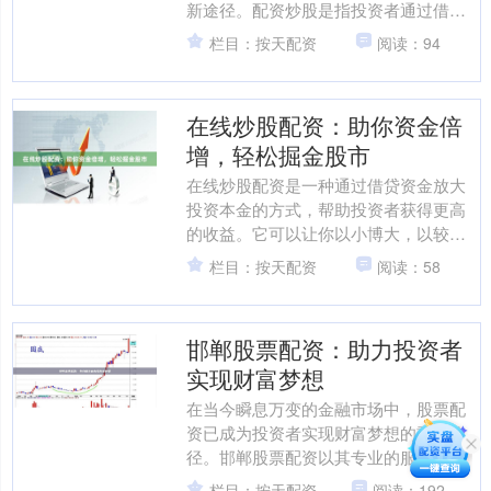
新途径。配资炒股是指投资者通过借用
资金进行股票交易，以放大收益。 武汉
栏目：按天配资
阅读：94
配资市场成熟完善，有多....
在线炒股配资：助你资金倍
增，轻松掘金股市
在线炒股配资是一种通过借贷资金放大
投资本金的方式，帮助投资者获得更高
的收益。它可以让你以小博大，以较少
的资金撬动更大的市场机会。 **配资的
栏目：按天配资
阅读：58
优势** * **资....
邯郸股票配资：助力投资者
实现财富梦想
在当今瞬息万变的金融市场中，股票配
资已成为投资者实现财富梦想的重要途
径。邯郸股票配资以其专业的服务和灵
活的方案，为投资者提供了绝佳的投资
栏目：按天配资
阅读：192