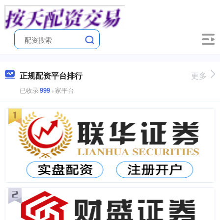
正规配资平台排行
更多
已收录
999
+家平台